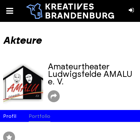
toggle
menu
book
stagram
Akteure
Amateurtheater
Ludwigsfelde AMALU
e. V.
Profil
Portfolio