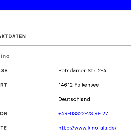
AKTDATEN
Kino
Potsdamer Str. 2-4
SSE
14612 Falkensee
ORT
Deutschland
+49-03322-23 99 27
FON
http://www.kino-ala.de/
ITE