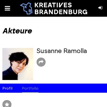
toggle
menu
book
stagram
Akteure
Susanne Ramolla
Profil
Portfolio