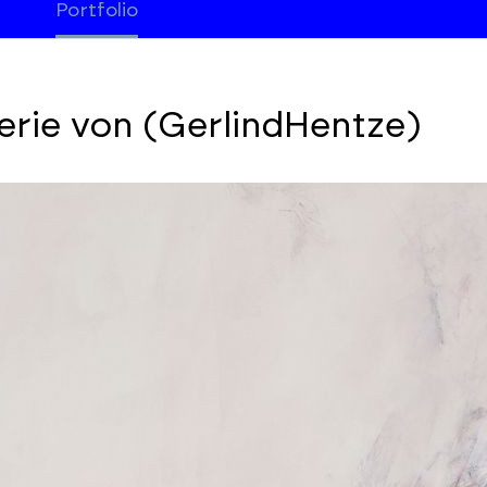
Portfolio
erie von (GerlindHentze)