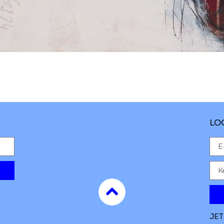
LO
to
top
JET