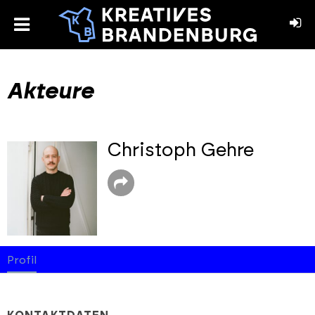
toggle
menu
book
stagram
Akteure
Christoph Gehre
Profil