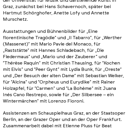
der Universität für Musik und darstellende Kunst in
Graz, zunächst bei Hans Schavernoch, später bei
Hartmut Schörghofer, Anette Lofy und Annette
Murschetz.
Ausstattungen und Bühnenbilder für „Eine
florentinische Tragödie“ und „Il Tabarro“, für „Werther
(Massenet)“ mit Mario Pavle del Monaco, für
„Raststätte“ mit Hannes Schladebach, für „Die
Fledermaus“ und „Mario und der Zauberer” und
“Thérèse Raquin” mit Christian Thausing, für “Kochen
mit Elvis” und “Peer Gynt” mit Lydia Bunk, für „Oreste“
und „Der Besuch der alten Dame“ mit Sebastian Welker,
für “Alcina” und “Orpheus und Eurydike” mit Rainer
Holzapfel, für “Carmen” und “La Bohème” mit Juana
Inés Cano Restrepo, sowie für „Der Silbersee – ein
Wintermärchen“ mit Lorenzo Fioroni.
Assistenzen am Schauspielhaus Graz, an der Staatsoper
Berlin, an der Grazer Oper und an der Oper Frankfurt.
Zusammenarbeit dabei mit Etienne Pluss für Beat