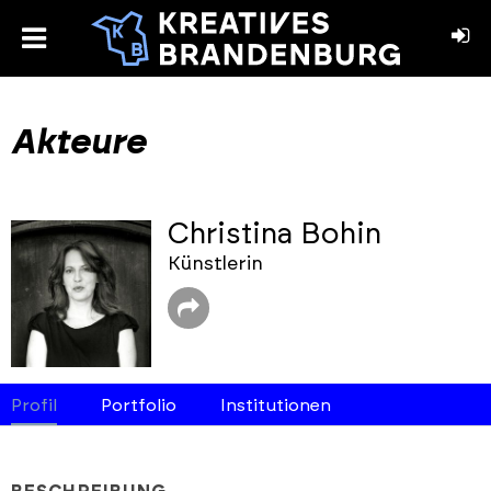
toggle
menu
book
stagram
Akteure
Christina Bohin
Künstlerin
Profil
Portfolio
Institutionen