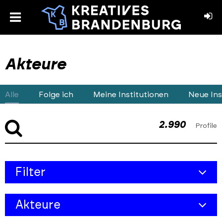
toggle
menu
book
stagram
Akteure
Alle
Folge ich
Meine Institutionen
Neue Ins
2.990
Profile
Skip
Filter
to
results
Kreativbereich
section
Akteure
Objekt-Typ
Alle