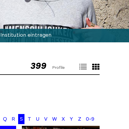
Institution eintragen
399
Profile
Q
R
S
T
U
V
W
X
Y
Z
0-9