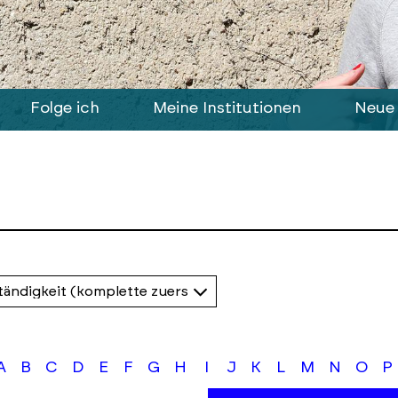
Folge ich
Meine Institutionen
Neue 
A
B
C
D
E
F
G
H
I
J
K
L
M
N
O
P