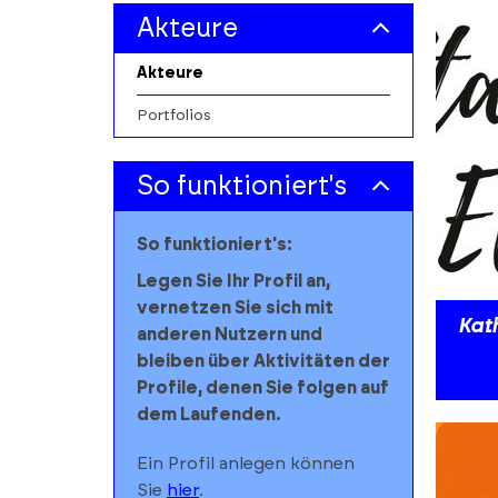
Architekturmarkt
Alle
filters
Akteure
Buchmarkt
Personen
Akteure
Pressemarkt
Institutionen
Portfolios
Designwirtschaft
So funktioniert's
Filmwirtschaft
So funktioniert's:
Rundfunkwirtschaft
Legen Sie Ihr Profil an,
Kunstmarkt
vernetzen Sie sich mit
Kat
anderen Nutzern und
Markt für darstellende
bleiben über Aktivitäten der
Kunst
Profile, denen Sie folgen auf
dem Laufenden.
Musikwirtschaft
Ein Profil anlegen können
Software- und Games-
Sie
hier
.