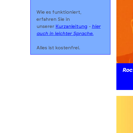
Industrie
Wie es funktioniert,
Werbemarkt
erfahren Sie in
unserer
Kurzanleitung
-
hier
auch in leichter Sprache.
​Alles ist kostenfrei.
FAQ
Roc