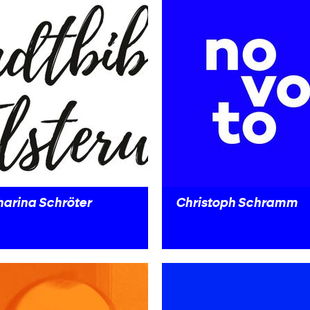
harina Schröter
Christoph Schramm