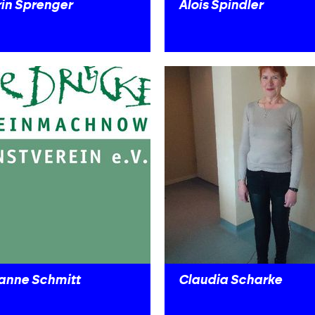
rin Sprenger
Alois Spindler
anne Schmitt
Claudia Scharke