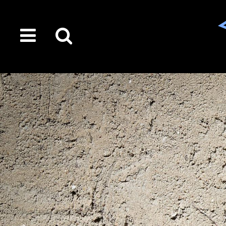
toggle
Suche
menu
auf
der
gesamten
Seite