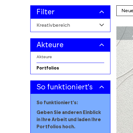
Skip
Skip
Filter
to
to
filters
results
Kreativbereich
section
Alle
Akteure
Architekturmarkt
Akteure
Buchmarkt
Portfolios
Pressemarkt
So funktioniert's
Designwirtschaft
So funktioniert's:
Filmwirtschaft
Geben Sie anderen Einblick
Rundfunkwirtschaft
in Ihre Arbeit und laden Ihre
Portfolios hoch.
Kunstmarkt