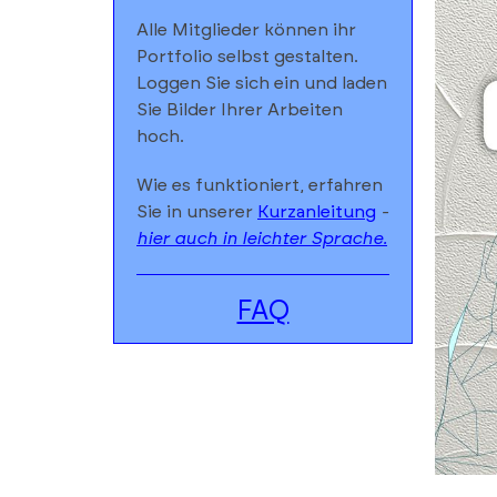
Alle Mitglieder können ihr
Markt für darstellende
Portfolio selbst gestalten.
Kunst
Loggen Sie sich ein und laden
Sie Bilder Ihrer Arbeiten
Musikwirtschaft
hoch.
Software- und Games-
Wie es funktioniert, erfahren
Industrie
Sie in unserer
Kurzanleitung
-
hier auch in leichter Sprache.
Werbemarkt
FAQ