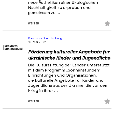
neue Ästhetiken einer ökologischen
Nachhaltigkeit zu erproben und
gemeinsam zu …
Z
WEITER
Fa
hi
Kreatives Brandenburg
16. Mai 2022
Förderung kultureller Angebote für
ukrainische Kinder und Jugendliche
Die Kulturstiftung der Länder unterstützt
mit dem Programm „Sonnenstunden“
Einrichtungen und Organisationen,
die kulturelle Angebote für Kinder und
Jugendliche aus der Ukraine, die vor dem
Krieg in ihrer …
Z
WEITER
Fa
Skip
Skip