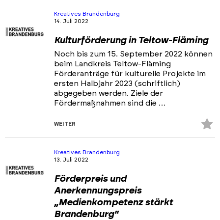
Akteure
Kreatives Brandenburg
14. Juli 2022
Ansprechpartner & Netzwerke
Kulturförderung in Teltow-Fläming
Portfolios
Noch bis zum 15. September 2022 können
Veranstaltungen & Events
beim Landkreis Teltow-Fläming
Förderanträge für kulturelle Projekte im
News
ersten Halbjahr 2023 (schriftlich)
abgegeben werden. Ziele der
Fördermaßnahmen sind die …
Z
WEITER
Fa
hi
Kreatives Brandenburg
13. Juli 2022
Förderpreis und
Anerkennungspreis
„Medienkompetenz stärkt
Brandenburg“