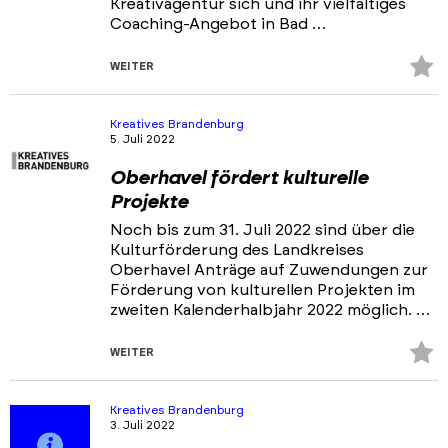
Kreativagentur sich und ihr vielfältiges
Coaching-Angebot in Bad …
Z
WEITER
Fa
hi
Kreatives Brandenburg
5. Juli 2022
Oberhavel fördert kulturelle
Projekte
Noch bis zum 31. Juli 2022 sind über die
Kulturförderung des Landkreises
Oberhavel Anträge auf Zuwendungen zur
Förderung von kulturellen Projekten im
zweiten Kalenderhalbjahr 2022 möglich. …
Z
WEITER
Fa
hi
Kreatives Brandenburg
3. Juli 2022