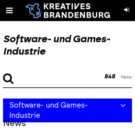
toggle
menu
book
stagram
Software- und Games-
Industrie
848
News
Skip
Skip
Software- und Games-
to
to
filters
results
Industrie
section
News
Übersicht