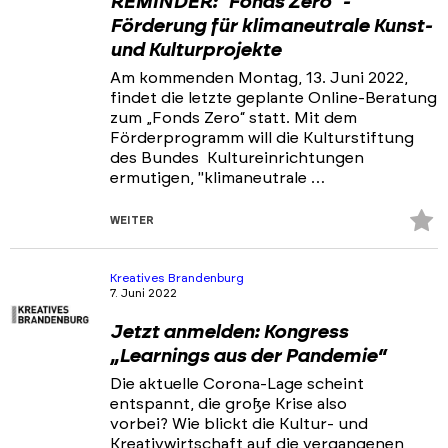
REMINDER: "Fonds Zero" -
Förderung für klimaneutrale Kunst-
und Kulturprojekte
Am kommenden Montag, 13. Juni 2022,
findet die letzte geplante Online-Beratung
zum „Fonds Zero“ statt. Mit dem
Förderprogramm will die Kulturstiftung
des Bundes Kultureinrichtungen
ermutigen, "klimaneutrale …
Z
WEITER
Fa
hi
Kreatives Brandenburg
7. Juni 2022
Jetzt anmelden: Kongress
„Learnings aus der Pandemie“
Die aktuelle Corona-Lage scheint
entspannt, die große Krise also
vorbei? Wie blickt die Kultur- und
Kreativwirtschaft auf die vergangenen