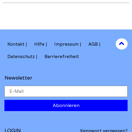
Skip
Skip
back
back
to
to
results
main
section
filters
to
Kontakt
Hilfe
Impressum
AGB
to
Datenschutz
Barrierefreiheit
Newsletter
Abonnieren
LOGIN
Kennwort vergessen?