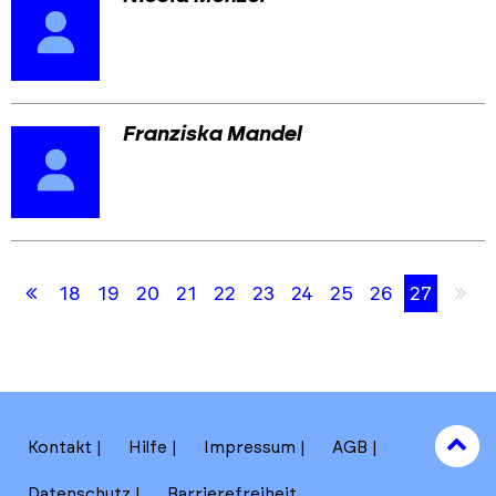
Franziska Mandel
Skip
Skip
Erste
Le
18
19
20
21
22
23
24
25
26
27
back
back
Seite
Se
to
to
results
main
section
filters
to
Kontakt
Hilfe
Impressum
AGB
to
Datenschutz
Barrierefreiheit