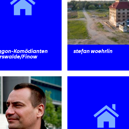
gon-Komödianten
stefan woehrlin
rswalde/Finow