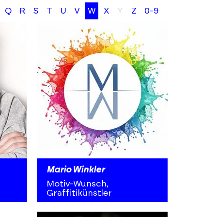
Q
R
S
T
U
V
W
X
Y
Z
0-9
Mario Winkler
Motiv-Wunsch,
Graffitikünstler