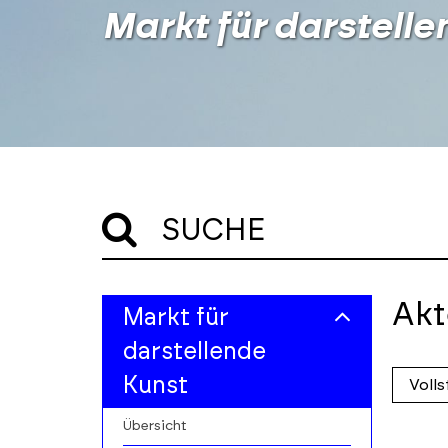
Markt für darstelle
SUCHE
Skip
Skip
Akt
Markt für
to
to
main
results
darstellende
filters
section
Skip
Kunst
to
profile
Übersicht
cards
Skip