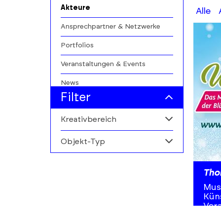
Akteure
A-
Alle
Z
Ansprechpartner & Netzwerke
filters
Portfolios
Veranstaltungen & Events
News
Filter
Kreativbereich
Objekt-Typ
Alle
Markt für darstellende
Alle
Tho
Kunst
Personen
Musi
Küns
Vera
Institutionen
Musi