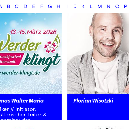
A
B
C
D
E
F
G
H
I
J
K
L
M
N
O
P
mas Walter Maria
Florian Wisotzki
ker // Initiator,
tlerischer Leiter &
nstalter des
kfestivals "Werder