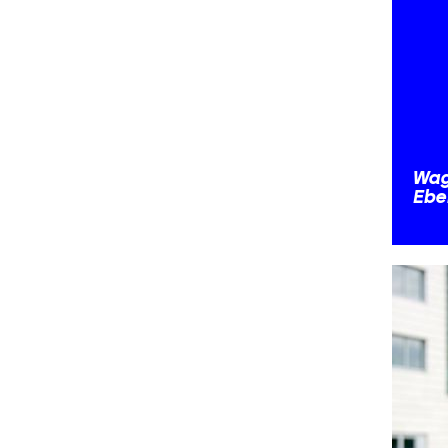
Wag
Ebe