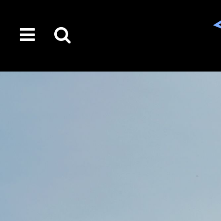
toggle
Suche
menu
auf
der
gesamten
Seite