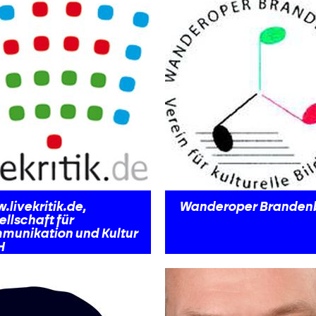
gt – Das Musikfestival
Blütenstadt"
livekritik.de,
Wanderoper Branden
llschaft für
munikation und Kultur
H