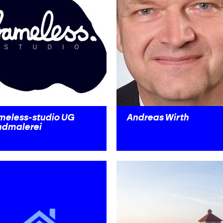
meless-studio UG
Andreas Wirth
dmalerei