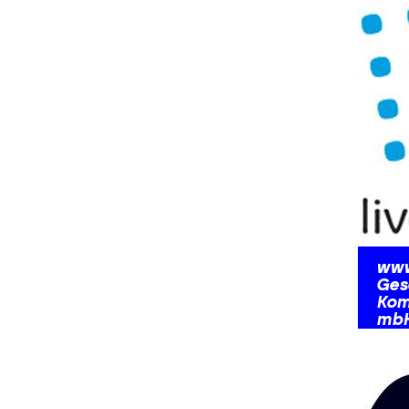
klin
der 
www.
Gese
Kom
mb