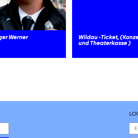
ger Werner
Wildau -Ticket, (Konze
und Theaterkasse )
LO