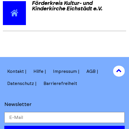
Förderkreis Kultur- und
Kinderkirche Eichstädt e.V.
Skip
Skip
back
back
to
to
results
main
section
filters
to
Kontakt
Hilfe
Impressum
AGB
to
Datenschutz
Barrierefreiheit
Newsletter