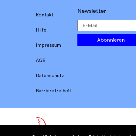
results
main
section
filters
Newsletter
Kontakt
Hilfe
Abonnieren
Impressum
AGB
Datenschutz
Barrierefreiheit