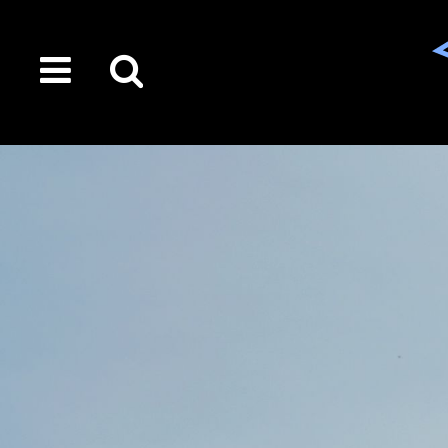
toggle
Suche
menu
auf
der
gesamten
Seite