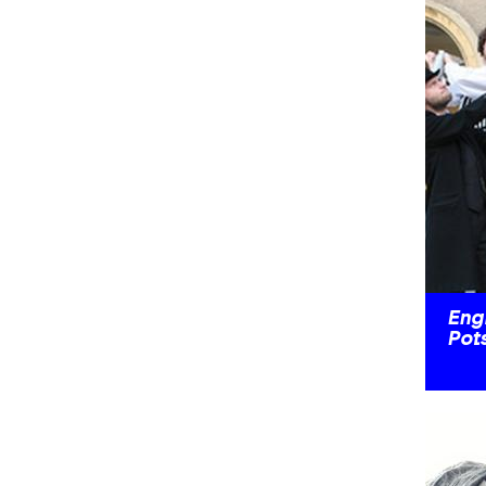
Eng
Pot