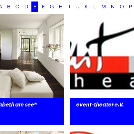
A
B
C
D
E
F
G
H
I
J
K
L
M
N
O
P
sabeth am see®
event-theater e.V.