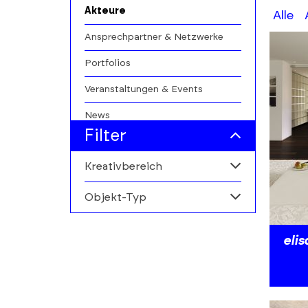
Akteure
A-
Alle
Z
Ansprechpartner & Netzwerke
filters
Portfolios
Veranstaltungen & Events
News
Filter
Kreativbereich
Objekt-Typ
Alle
Markt für darstellende
Alle
eli
Kunst
Personen
Institutionen