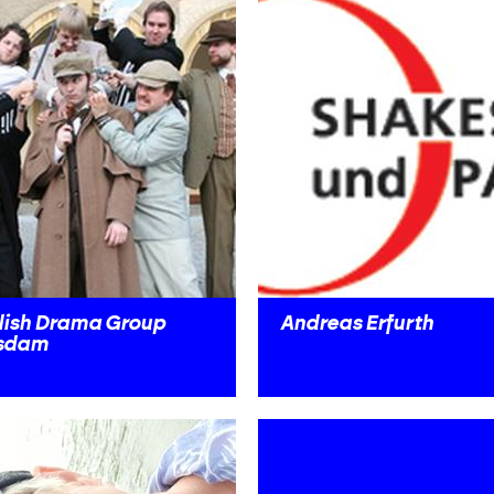
lish Drama Group
Andreas Erfurth
sdam