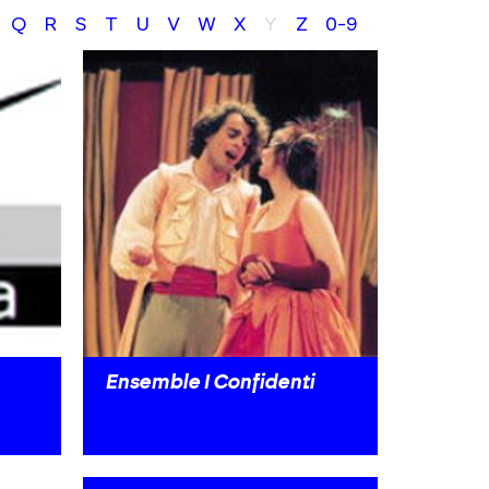
Q
R
S
T
U
V
W
X
Y
Z
0-9
Ensemble I Confidenti