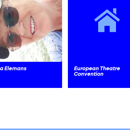
la Elemans
European Theatre
Convention