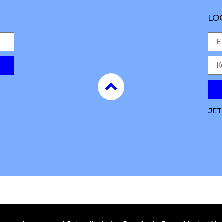
LO
to
top
JET