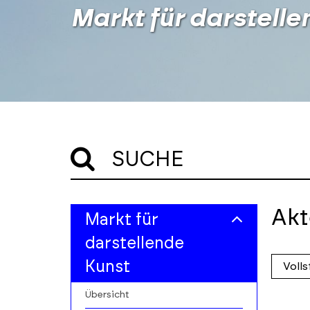
Markt für darstelle
SUCHE
Skip
Skip
Akt
Markt für
to
to
main
results
darstellende
filters
section
Skip
Kunst
to
profile
Übersicht
cards
Skip