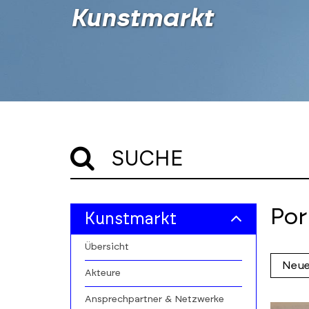
Kunstmarkt
SUCHE
Skip
Skip
Por
Kunstmarkt
to
to
filters
results
Übersicht
section
Akteure
Ansprechpartner & Netzwerke