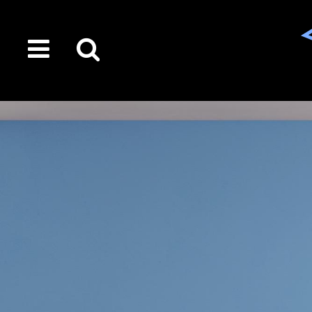
toggle
Suche
menu
auf
der
gesamten
Seite