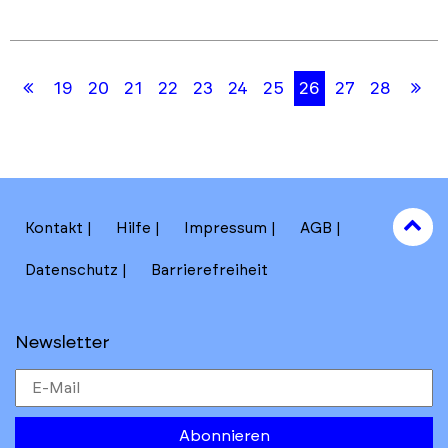
Skip
Skip
Erste
Le
19
20
21
22
23
24
25
26
27
28
back
back
Seite
Se
to
to
results
main
section
filters
to
Kontakt
Hilfe
Impressum
AGB
to
Datenschutz
Barrierefreiheit
Newsletter
Abonnieren