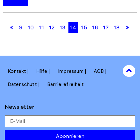
Skip
Skip
Erste
Let
9
10
11
12
13
14
15
16
17
18
back
back
Seite
Sei
to
to
results
main
section
filters
to
Kontakt
Hilfe
Impressum
AGB
to
Datenschutz
Barrierefreiheit
Newsletter
Abonnieren